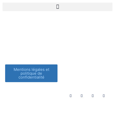
pexels-k-zoltan-
544554
Mentions légales et
politique de
confidentialité