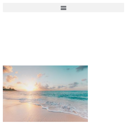
sean-oulashin-
KMn4VEeEPR8-
unsplash