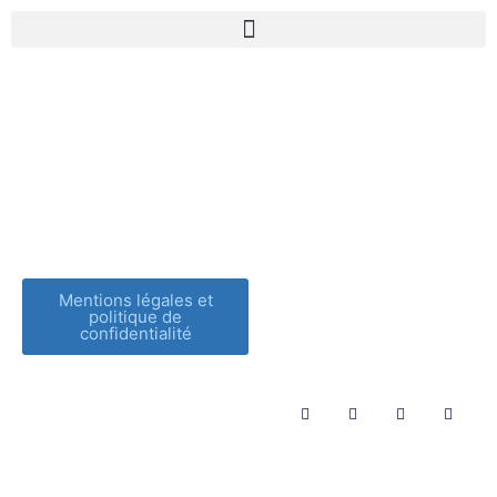
Capture d’écran 2023-
09-01 à 16.20.12
Mentions légales et
politique de
confidentialité