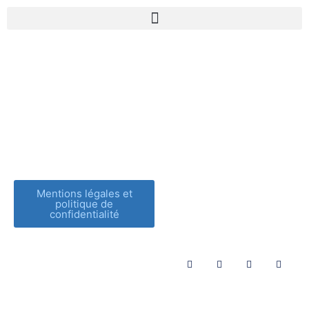
Étiquette :
accompagnement
astrologique
Mentions légales et
politique de
confidentialité